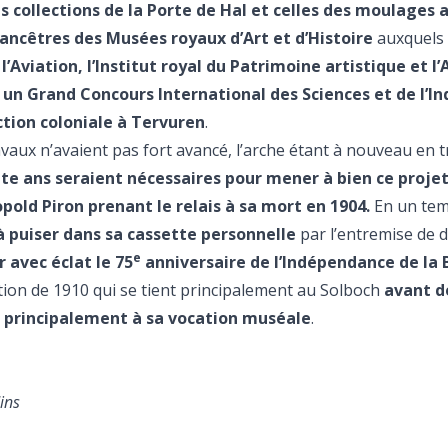
es collections de la Porte de Hal et celles des moulages 
 ancêtres des Musées royaux d’Art et d’Histoire
auxquels
’Aviation, l’Institut royal du Patrimoine artistique et l
:
un Grand Concours International des Sciences et de l’In
ection coloniale à Tervuren
.
avaux n’avaient pas fort avancé, l’arche étant à nouveau en t
nte ans seraient nécessaires pour mener à bien ce projet
opold Piron prenant le relais à sa mort en 1904.
En un tem
u à puiser dans sa cassette personnelle
par l’entremise de 
e
 avec éclat le 75
anniversaire de l’Indépendance de la 
tion de 1910 qui se tient principalement au Solboch
avant d
er principalement à sa vocation muséale
.
ins