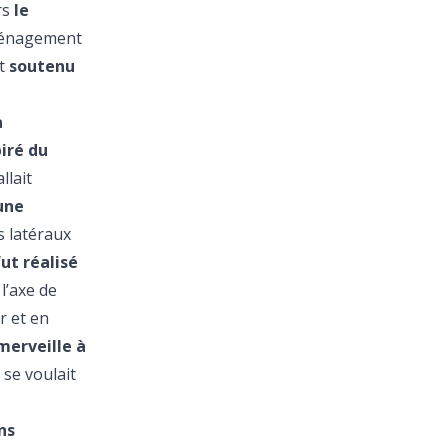
rs
le
aménagement
et
soutenu
a
piré du
llait
 une
is latéraux
fut réalisé
 l’axe de
r et en
merveille à
se voulait
ns