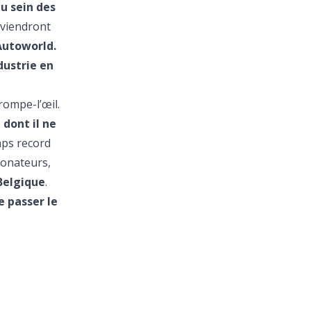
au sein des
 viendront
’Autoworld.
dustrie en
rompe-l’œil.
 dont il ne
ps record
donateurs,
Belgique
.
e passer le