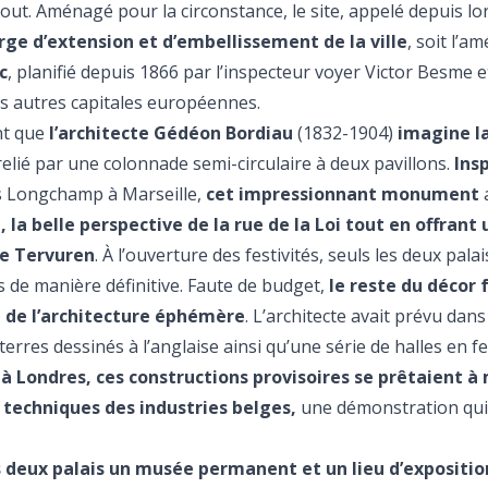
thout. Aménagé pour la circonstance, le site, appelé depuis lo
arge d’extension et d’embellissement de la ville
, soit l’
c
, planifié depuis 1866 par l’inspecteur voyer Victor Besme 
es autres capitales européennes.
ant que
l’architecte Gédéon Bordiau
(1832-1904)
imagine l
elié par une colonnade semi-circulaire à deux pavillons.
Ins
s Longchamp à Marseille,
cet impressionnant monument
a
la belle perspective de la rue de la Loi tout en offrant
de Tervuren
. À l’ouverture des festivités, seuls les deux pala
s de manière définitive. Faute de budget,
le reste du décor 
ge de l’architecture éphémère
. L’architecte avait prévu dans
terres dessinés à l’anglaise ainsi qu’une série de halles en fe
e à Londres, ces constructions provisoires se prêtaient à 
 techniques des industries belges,
une démonstration qui 
s deux palais un musée permanent et un lieu d’expositio