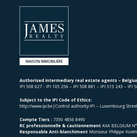
MAISON IMMOBILIÈRE
Authorised intermediary real estate agents – Belgiu
IPI 508 627 - IPI 105 256 – IPI 508 881 – IPI 515 243 – IPI 
Subject to the IPI Code of Ethics:
http://www.ipi.be|Control authority:IPI – Luxembourg Stre
Compte Tiers :
7350 4856 8490
RC professionnelle & cautionnement
AXA BELGIUM N° p
Responsable Anti-blanchiment
Monsieur Philippe Koel