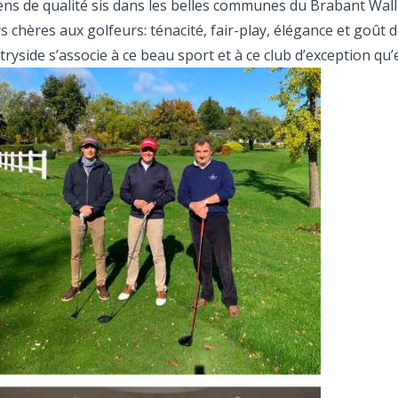
iens de qualité sis dans les belles communes du Brabant Wal
chères aux golfeurs: ténacité, fair-play, élégance et goût de 
yside s’associe à ce beau sport et à ce club d’exception qu’