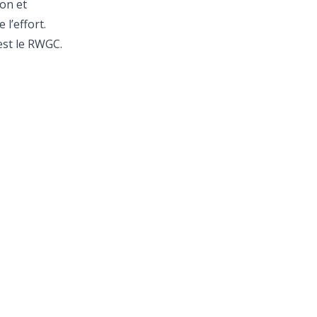
lon et
l’effort.
est le RWGC.