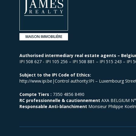
MAISON IMMOBILIÈRE
Authorised intermediary real estate agents – Belgiu
IPI 508 627 - IPI 105 256 – IPI 508 881 – IPI 515 243 – IPI 
Subject to the IPI Code of Ethics:
http://www.ipi.be|Control authority:IPI – Luxembourg Stre
Compte Tiers :
7350 4856 8490
RC professionnelle & cautionnement
AXA BELGIUM N° p
Responsable Anti-blanchiment
Monsieur Philippe Koel