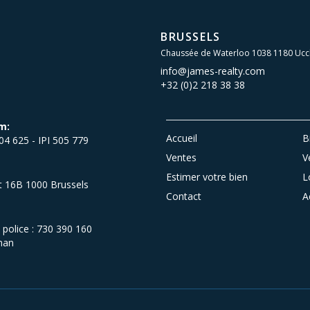
BRUSSELS
Chaussée de Waterloo 1038 1180 Ucc
info@james-realty.com
+32 (0)2 218 38 38
m:
Accueil
B
504 625 - IPI 505 779
Ventes
V
Estimer votre bien
L
et 16B 1000 Brussels
Contact
A
olice : 730 390 160
man