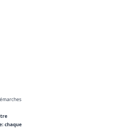
 démarches
otre
e: chaque