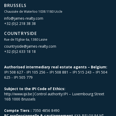
BRUSSELS
Chaussée de Waterloo 1038 1180 Uccle
info@james-realty.com
+32 (0)2 218 38 38
COUNTRYSIDE
Rue de l'Eglise 6a, 1380 Lasne
countryside@james-realty.com
+32 (0)2 633 18 18
Authorised intermediary real estate agents – Belgium:
IPI 508 627 - IPI 105 256 – IPI 508 881 – IPI 515 243 – IPI 504
625 - IPI 505 779
Subject to the IPI Code of Ethics:
http://www.ipi.be|Control authority:IPI – Luxembourg Street
16B 1000 Brussels
Compte Tiers :
7350 4856 8490
RC professionnelle & cautionnement
AXA BELGIUM N°