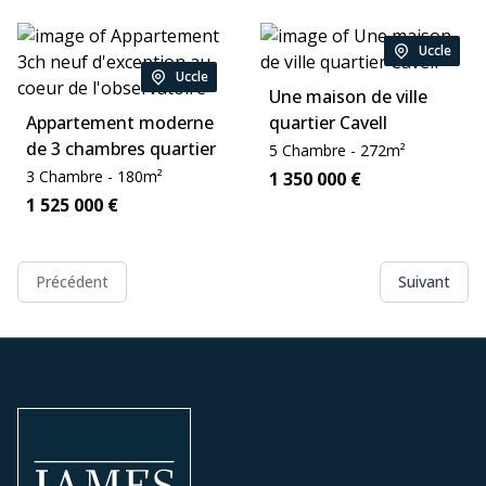
Uccle
Location:
Uccle
Location:
Une maison de ville
Appartement moderne
quartier Cavell
de 3 chambres quartier
Chambre:
Zone:
5
Chambre
-
272
m²
de l'Observatoire
Chambre:
Zone:
3
Chambre
-
180
m²
Price:
1 350 000
€
Price:
1 525 000
€
Précédent
Suivant