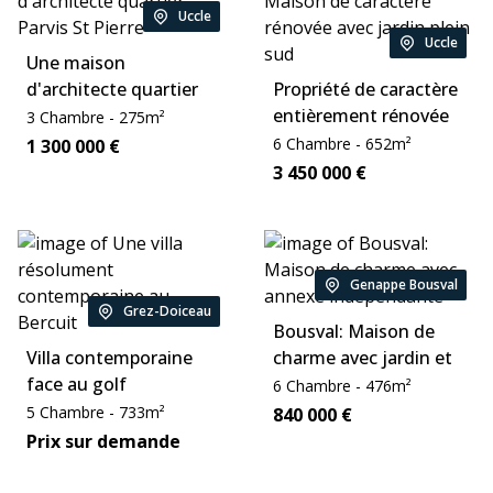
Uccle
Location:
Uccle
Location:
Une maison
d'architecte quartier
Propriété de caractère
Parvis St Pierre
entièrement rénovée
Chambre:
Zone:
3
Chambre
-
275
m²
quartier Fort-Jaco
Chambre:
Zone:
Price:
6
Chambre
-
652
m²
1 300 000
€
Price:
3 450 000
€
Genappe Bousval
Location:
Grez-Doiceau
Location:
Bousval: Maison de
Villa contemporaine
charme avec jardin et
face au golf
annexe indépendante
Chambre:
Zone:
6
Chambre
-
476
m²
Chambre:
Zone:
5
Chambre
-
733
m²
Price:
840 000
€
Price:
Prix sur demande