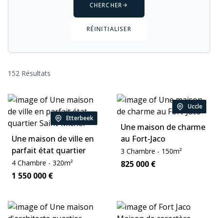
CHERCHER
RÉINITIALISER
152 Résultats
Uccle
Location:
Etterbeek
Location:
Une maison de charme
Une maison de ville en
au Fort-Jaco
parfait état quartier
Chambre:
Zone:
3
Chambre
-
150
m²
Saint-Michel
Chambre:
Zone:
4
Chambre
-
320
m²
Price:
825 000
€
Price:
1 550 000
€