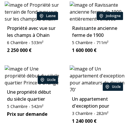
Lasne
Jodoigne
Location:
Location:
Propriété avec vue sur
Ravissante ancienne
les champs à Ohain
ferme de 1900
entièrement rénovée
Chambre:
Zone:
Chambre:
Zone:
6
Chambre
-
533
m²
5
Chambre
-
711
m²
sur un terrain de 3 Ha
Price:
Price:
2 250 000
€
1 600 000
€
Uccle
Location:
Uccle
Location:
Une propriété début
du siècle quartier
Un appartement
Prince d'Orange
d'exception pour
Chambre:
Zone:
5
Chambre
-
542
m²
amateurs de design
Chambre:
Zone:
Price:
3
Chambre
-
282
m²
Prix sur demande
70'
Price:
1 240 000
€