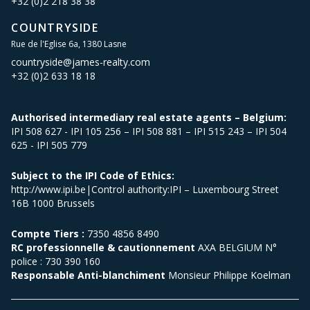
+32 (0)2 218 38 38
COUNTRYSIDE
Rue de l'Eglise 6a, 1380 Lasne
countryside@james-realty.com
+32 (0)2 633 18 18
Authorised intermediary real estate agents – Belgium:
IPI 508 627 - IPI 105 256 – IPI 508 881 – IPI 515 243 – IPI 504
625 - IPI 505 779
Subject to the IPI Code of Ethics:
http://www.ipi.be|Control authority:IPI – Luxembourg Street
16B 1000 Brussels
Compte Tiers :
7350 4856 8490
RC professionnelle & cautionnement
AXA BELGIUM N°
police : 730 390 160
Responsable Anti-blanchiment
Monsieur Philippe Koelman